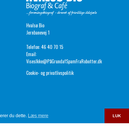
Hvalsø Bio
Jernbanevej 1
Telefon:
46 40 70 15
Email:
VisesIkke@PåGrundafSpamFraRobotter.dk
Cookie- og privatlivspolitik
erer du dette.
Læs mere
LUK